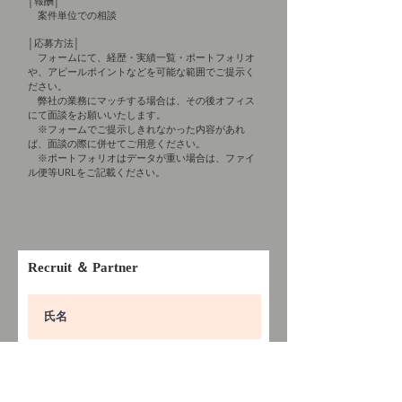
│
報酬
│
案件単位での相談
│
応募方法
│
フォームにて、経歴・実績一覧・ポートフォリオ
や、アピールポイントなどを可能な範囲でご提示く
ださい。
弊社の業務にマッチする場合は、その後オフィス
にて面談をお願いいたします。
※フォームでご提示しきれなかった内容があれ
ば、面談の際に併せてご用意ください。
※ポートフォリオはデータが重い場合は、ファイ
ル便等URLをご記載ください。
​Recruit ＆ Partner