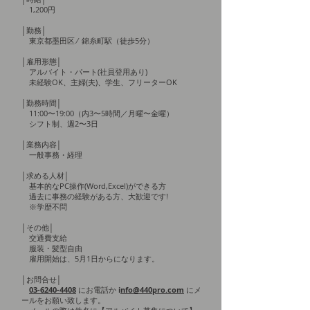
1,200円
│勤務│
東京都墨田区 ⁄ 錦糸町駅（徒歩5分）
│雇用形態│
アルバイト・パート(社員登用あり)
未経験OK、主婦(夫)、学生、フリーターOK
│勤務時間│
11:00〜19:00（内3〜5時間／月曜〜金曜）
シフト制、週2〜3日
│業務内容│
一般事務・経理
│求める人材│
基本的なPC操作(Word,Excel)ができる方
過去に事務の経験がある方、大歓迎です!
※学歴不問
│その他│
交通費支給
服装・髪型自由
雇用開始は、5月1日からになります。
│お問合せ│
03-6240-4408
にお電話か
i
nfo@440pro.com
にメ
ールをお願い致します。