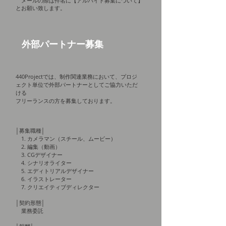
メールの際は件名に【アルバイト募集について】
とお願い致します。
外部パートナー募集
440Projectでは、制作関連業務において、プロジ
ェクト単位で外部パートナーとしてご協力いただ
ける
フリーランスの方を募集しております。
│
募集職種
│
1. カメラマン（スチール、ムービー）
2. 編集（動画）
3. CGデザイナー
4. シナリオライター
5. エディトリアルデザイナー
​ 6. イラストレーター
​ 7. クリエイティブディレクター
│
契約形態
│
業務委託