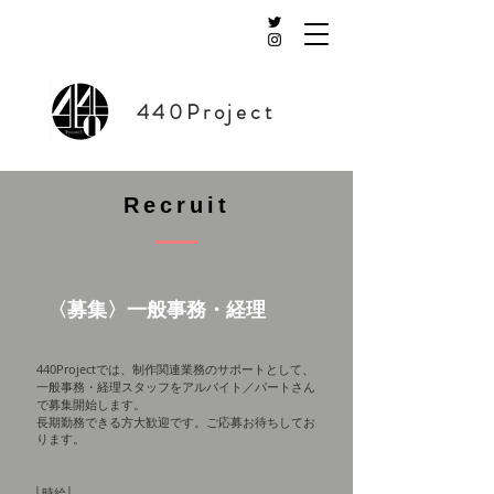
440Project
Recruit
〈
募
集〉一般事務・経理
440Projectでは、制作関連業務のサポートとして
、
一般事務・経理スタッフをアルバイト／パートさん
で募集開始します。
長期勤務できる方大歓迎です。ご応募お待ちしてお
ります。
│時給│